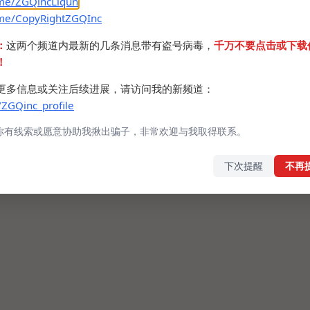
.me/ZGQincLiqun
.me/CopyRightZGQInc
：
这两个频道内最新的几条消息带有盗号病毒，
千万不要点击或下载
！
更多信息或关注后续进展，请访问我的新频道：
/ZGQinc_profile
你有线索或愿意协助我揪出骗子，非常欢迎与我取得联系。
下次提醒
不再