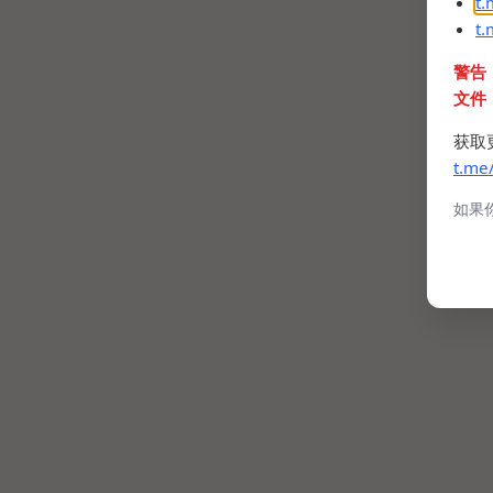
t
t
警告
文件
获取
t.me
如果