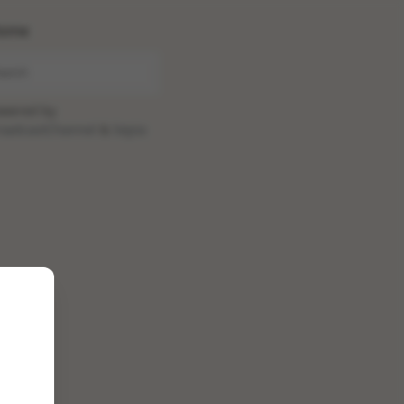
ome
wered by
oadcastChannel
&
Sepia