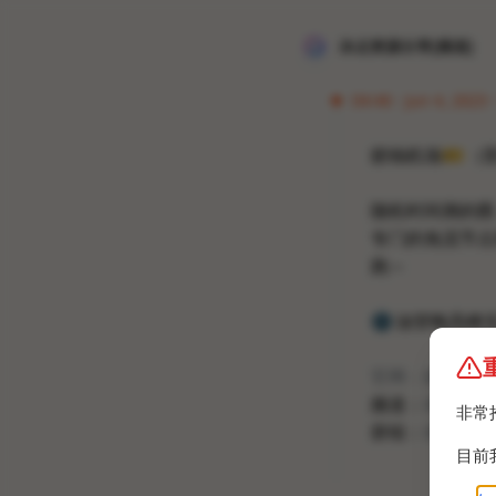
冰点资源分享[频道]
04:46 · Jun 4, 2023 
赔钱机场
🎫
（部
随机时间测的图
专门的免流节点
跑～
🌚
油管晚高峰
官网：赔钱机场.
频道：
@peiqian
非常
群组：
@peiqia
目前