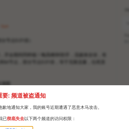
H
· Sun
Po
分节点0.01倍）
Br
，开会期间同样稳！晚高峰8K秒开，流媒体全绿，有
和bt节点，部分节点0.01倍，等于无限流量，往死里
实测图
重要: 频道被盗通知
com
jic
抱歉地通知大家，我的账号近期遭遇了恶意木马攻击。
njichang
我已
彻底失去
以下两个频道的访问权限：