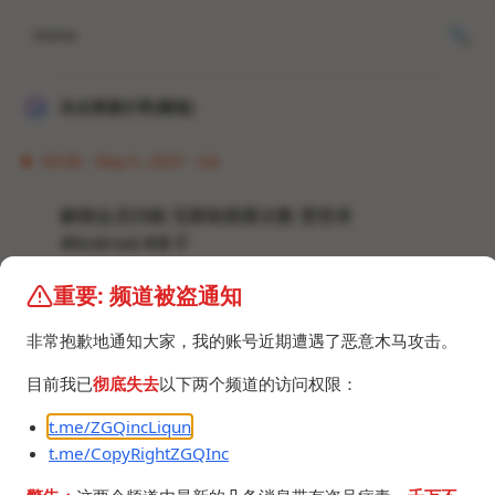
Home
冰点资源分享[频道]
04:08 · May 6, 2023 · Sat
解锁会员功能 无限制观看次数 需登录
#Android #本子
猫咪社区v3.1.2会员版.apk
重要: 频道被盗通知
14.3 MB
非常抱歉地通知大家，我的账号近期遭遇了恶意木马攻击。
目前我已
彻底失去
以下两个频道的访问权限：
t.me/ZGQincLiqun
t.me/CopyRightZGQInc
©2024 ZGQ Inc.
All rights reserved
.