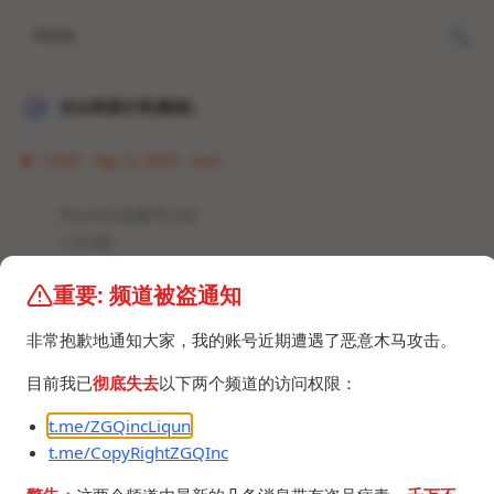
Home
冰点资源分享[频道]
13:01 · Apr 2, 2023 · Sun
Pornhub账号.txt
1.9 KB
重要: 频道被盗通知
非常抱歉地通知大家，我的账号近期遭遇了恶意木马攻击。
目前我已
彻底失去
以下两个频道的访问权限：
©2024 ZGQ Inc.
All rights reserved
.
t.me/ZGQincLiqun
t.me/CopyRightZGQInc