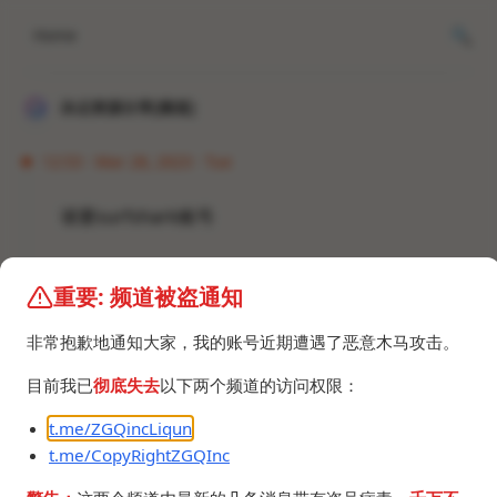
Home
冰点资源分享[频道]
12:53 · Mar 28, 2023 · Tue
谁要surfshark账号
重要: 频道被盗通知
非常抱歉地通知大家，我的账号近期遭遇了恶意木马攻击。
©2024 ZGQ Inc.
All rights reserved
.
目前我已
彻底失去
以下两个频道的访问权限：
t.me/ZGQincLiqun
t.me/CopyRightZGQInc