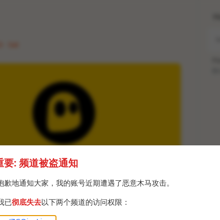
H
 · Sat
Po
Br
重要: 频道被盗通知
抱歉地通知大家，我的账号近期遭遇了恶意木马攻击。
我已
彻底失去
以下两个频道的访问权限：
VPN手配