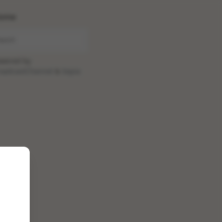
ome
wered by
oadcastChannel
&
Sepia