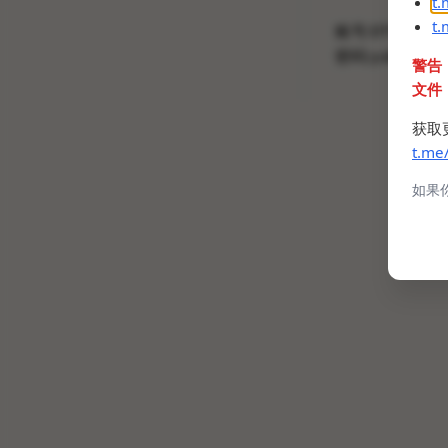
t
t
账号:
UY5QD9p
密码:
yaNMDGr
警告
文件
获取
t.me
如果