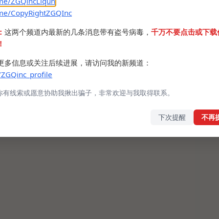
.me/ZGQincLiqun
.me/CopyRightZGQInc
5kq
2uj
：
这两个频道内最新的几条消息带有盗号病毒，
千万不要点击或下载
！
更多信息或关注后续进展，请访问我的新频道：
/ZGQinc_profile
你有线索或愿意协助我揪出骗子，非常欢迎与我取得联系。
下次提醒
不再