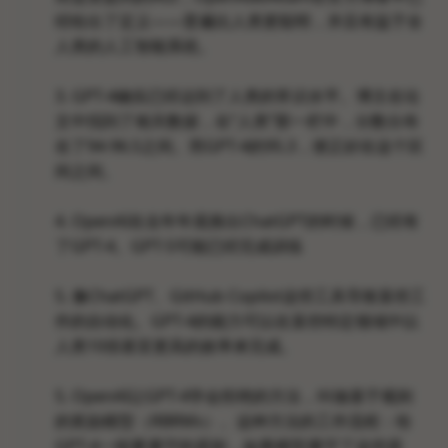
经给出了定义——普遍比人类更聪明，并且有益于全
人类的人工智能系统。
3. GPT-4确实已经达到了人类的常识水平。博主在论
文中找到了相关数据，在“人类”那一栏中，分数分布
在了94-96.5之间。而GPT-4的95.3，便正好在这个区
间之间。
4. OpenAI在去年年底推出ChatGPT的时候，已经有
了GPT-4。GPT-5可能已经完成训练
5. 像ChatGPT、GitHub Copilot这些工具导致某些工
作的自动化。GPT-4的能力可以在某些特定领域中以
人类10倍甚至更高的效率来完成。
5. OpenAI让GPT-4学会拒绝的方法，叫做基于规则
的奖励模型（RBRMs）。这种方法的工作流程：给
GPT-4一组要遵守的原则，如果模型遵守了这些原