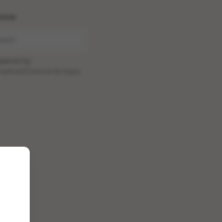
ome
wered by
oadcastChannel
&
Sepia