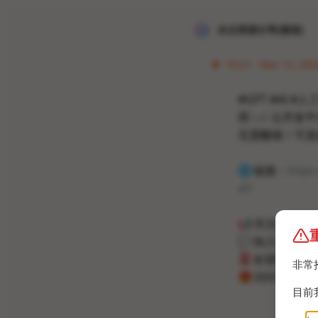
冰点资源分享[频道]
10:21 · Mar 12, 202
#GPT #AI #人
用
Laf
云开发平台
无需翻墙！可直接访
🌐
链接：
https
af/
📢
关注频道：
@
💬
加入群聊：
@
📮
欢迎投稿：
@
非常
🎁
访问主页：
目前