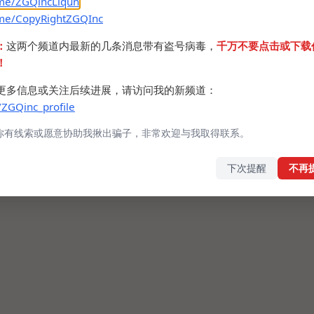
.me/ZGQincLiqun
.me/CopyRightZGQInc
：
这两个频道内最新的几条消息带有盗号病毒，
千万不要点击或下载
！
更多信息或关注后续进展，请访问我的新频道：
/ZGQinc_profile
你有线索或愿意协助我揪出骗子，非常欢迎与我取得联系。
下次提醒
不再