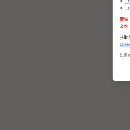
t
t
警告
文件
获取
t.me
如果