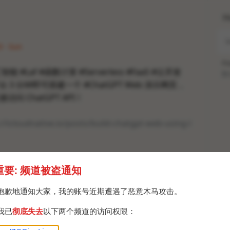
H
3 · Sun
Po
工智能 #Laf #函数计算 #Serverless #FaaS #云开发
Br
 3 分钟即可搭建一个 #ChatGPT Web 演示网页，
问 ChatGPT API！
://icloudnative.io/posts/build-chatgpt-web-using-l
cloud_native_share
重要: 频道被盗通知
fuck_you_chatgpt
cloud_native_yang
抱歉地通知大家，我的账号近期遭遇了恶意木马攻击。
icloudnative.io
我已
彻底失去
以下两个频道的访问权限：