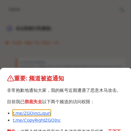
Home
冰点资源分享[频道]
13:03 · Mar 10, 2023 · Fri
冰点资源分享[频道]
OpenAI 新一代模型 GPT-4 将于下周发布 微软德国CTO Andreas Braun 在3月
9日举行的「AI in Focus - Digital Kickoff」活动中透露到: GPT-4 将于下周发布
，它是一个多模态模型，除了生成文本还可以生成图像、视频和音乐。这项技术
重要: 频道被盗通知
已经发展到基本上"适用于所有语言"。 微软德国CEO Marianne Janik 还在活动
上强调: "微软不会使用客户的数据来训练模型。" GPT-4 的发布活动可能是指微
非常抱歉地通知大家，我的账号近期遭遇了恶意木马攻击。
软将在3月16日 (北京时间17日0点) 举办的「The…
目前我已
彻底失去
以下两个频道的访问权限：
t.me/ZGQincLiqun
t.me/CopyRightZGQInc