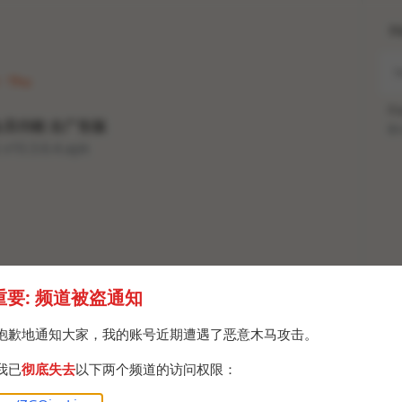
H
 · Thu
Po
会员功能 去广告版
Br
.3.6.4.apk
重要: 频道被盗通知
抱歉地通知大家，我的账号近期遭遇了恶意木马攻击。
我已
彻底失去
以下两个频道的访问权限：