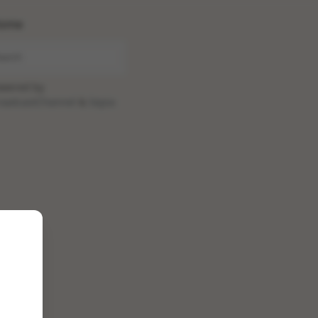
ome
wered by
oadcastChannel
&
Sepia