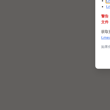
t
t
警告
文件
获取
t.me
如果