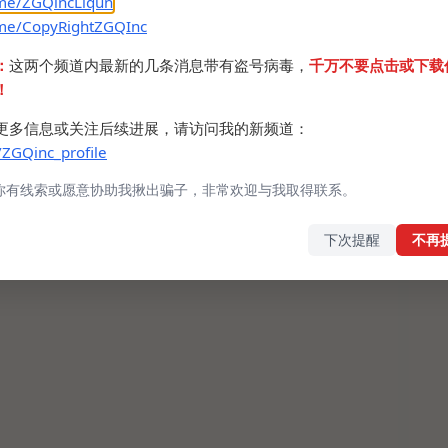
.me/ZGQincLiqun
.me/CopyRightZGQInc
：
这两个频道内最新的几条消息带有盗号病毒，
千万不要点击或下载
！
更多信息或关注后续进展，请访问我的新频道：
/ZGQinc_profile
你有线索或愿意协助我揪出骗子，非常欢迎与我取得联系。
下次提醒
不再