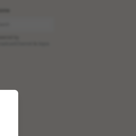
ome
wered by
oadcastChannel
&
Sepia