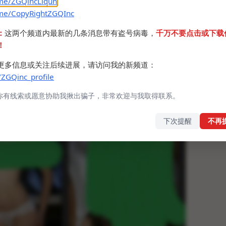
.me/ZGQincLiqun
.me/CopyRightZGQInc
：
这两个频道内最新的几条消息带有盗号病毒，
千万不要点击或下载
！
更多信息或关注后续进展，请访问我的新频道：
/ZGQinc_profile
你有线索或愿意协助我揪出骗子，非常欢迎与我取得联系。
下次提醒
不再