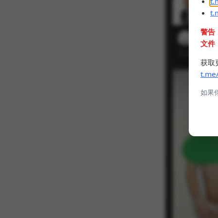
t
t
警告
文件
获取
t.me
如果