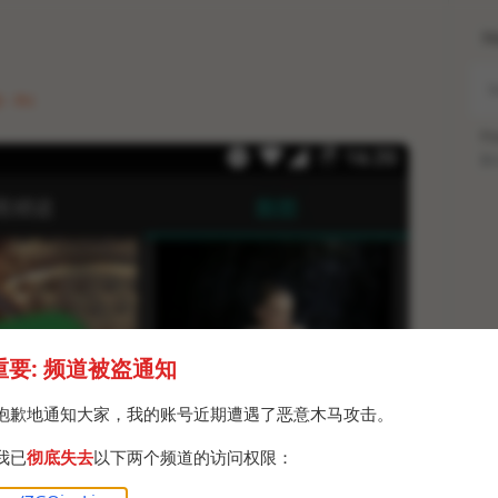
H
 · Fri
Po
Br
重要: 频道被盗通知
抱歉地通知大家，我的账号近期遭遇了恶意木马攻击。
我已
彻底失去
以下两个频道的访问权限：