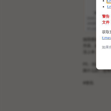
t
t
警告
文件
获取
t.me
按照惯例，提前
升高，如果我接
如果
没上来，那么一
PS：先打个预
路什么的，还有
#资讯