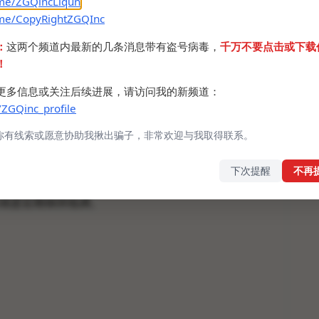
.me/ZGQincLiqun
.me/CopyRightZGQInc
：
这两个频道内最新的几条消息带有盗号病毒，
千万不要点击或下载
！
更多信息或关注后续进展，请访问我的新频道：
/ZGQinc_profile
一个月就会加强网络审查，所以在这期间GFW可能会
连几天没有消息，估计就是没上来，要是两个礼拜都
你有线索或愿意协助我揪出骗子，非常欢迎与我取得联系。
定是出现了不可抗力因素。
下次提醒
不再
防针，大伙儿也可以开始做一下准备了，多准备几条线
就是近期保持低调。