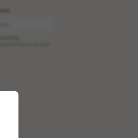
ome
wered by
oadcastChannel
&
Sepia