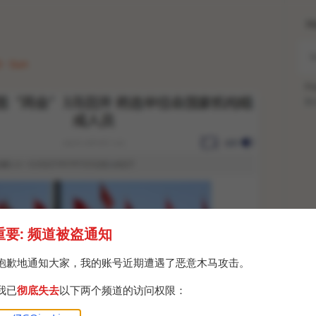
H
3 · Sun
Po
Br
重要: 频道被盗通知
抱歉地通知大家，我的账号近期遭遇了恶意木马攻击。
我已
彻底失去
以下两个频道的访问权限：