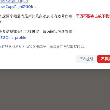
.me/ZGQincLiqun
.me/CopyRightZGQInc
：
这两个频道内最新的几条消息带有盗号病毒，
千万不要点击或下载
！
更多信息或关注后续进展，请访问我的新频道：
/ZGQinc_profile
你有线索或愿意协助我揪出骗子，非常欢迎与我取得联系。
下次提醒
不再