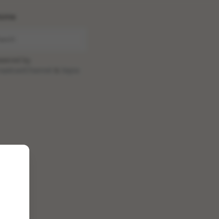
ome
wered by
oadcastChannel
&
Sepia