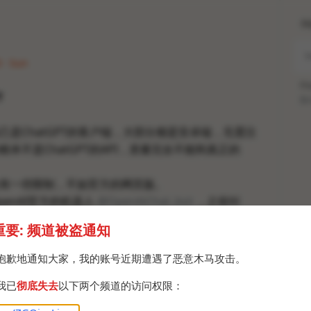
H
3 · Sun
Po
T
Br
己是ChatGPT的客户端，大部分都是安卓端，无需注
本不是ChatGPT的API，质量完全不能和真正的
有一些限制，不如官方的网页版。
enAI官方的机器人
@OpenAiChat_bot
，之前叫
ot，冒名引流，引完大流改名，有点恶心，没有任何证据
重要: 频道被盗通知
penAI公司有联系。
抱歉地通知大家，我的账号近期遭遇了恶意木马攻击。
ChatGPT方法：
我已
彻底失去
以下两个频道的访问权限：
模拟一个Linux终端。
inal解释一遍还是真的帮你模拟一个终端环境。