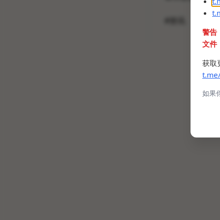
t
t
#资讯
警告
文件
获取
t.me
如果