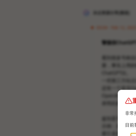
冰点资源分享[频道]
03:04 · Feb 12, 202
警惕假ChatGP
看到很多号称自
册，事实上用的根
ChatGPT比。
一些第三方站点
还有一个冒充Op
OpenAI b
表明此机器人和O
非常
鉴别是不是真正的
目前
示例：发送
帮我
看它是把term