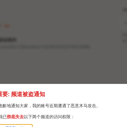
H
 · Sat
Po
内部基础规则
Br
r.com/kliu128/status/1623472922374574080
重要: 频道被盗通知
抱歉地通知大家，我的账号近期遭遇了恶意木马攻击。
我已
彻底失去
以下两个频道的访问权限：