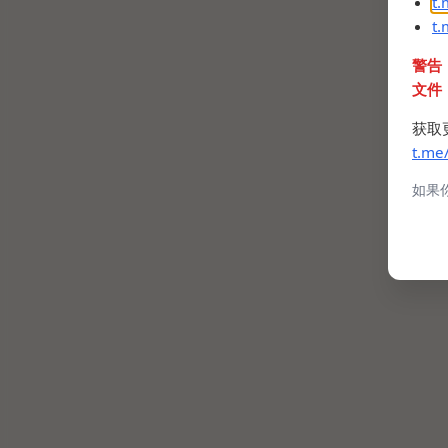
t
t
警告
文件
获取
t.me
如果