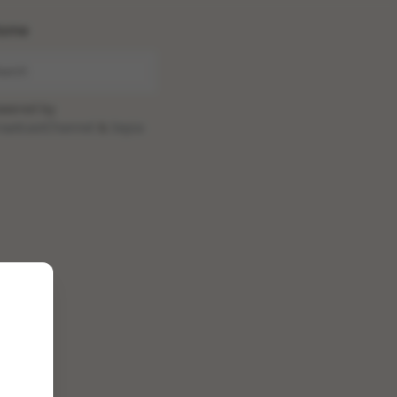
ome
wered by
oadcastChannel
&
Sepia