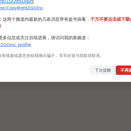
.me/ZGQincLiqun
.me/CopyRightZGQInc
：
这两个频道内最新的几条消息带有盗号病毒，
千万不要点击或下载
！
更多信息或关注后续进展，请访问我的新频道：
/ZGQinc_profile
你有线索或愿意协助我揪出骗子，非常欢迎与我取得联系。
下次提醒
不再