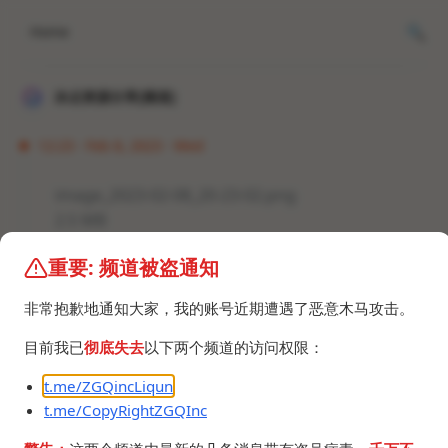
Home
冰点资源分享[频道]
12:23 · Feb 8, 2023 · Wed
image_2023-02-08_20-23-02.png
2.5 MB
image_2023-02-08_20-23-02.png
重要: 频道被盗通知
2.4 MB
非常抱歉地通知大家，我的账号近期遭遇了恶意木马攻击。
目前我已
彻底失去
以下两个频道的访问权限：
t.me/ZGQincLiqun
t.me/CopyRightZGQInc
©2024 ZGQ Inc.
All rights reserved
.