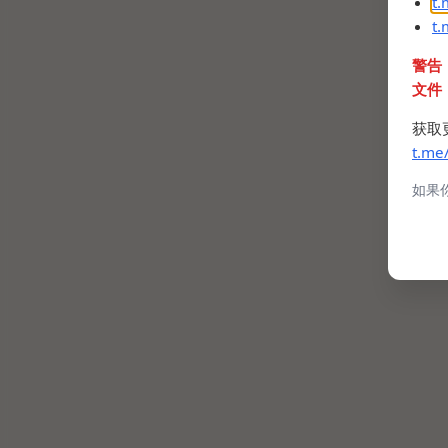
t
t
警告
文件
获取
t.me
如果