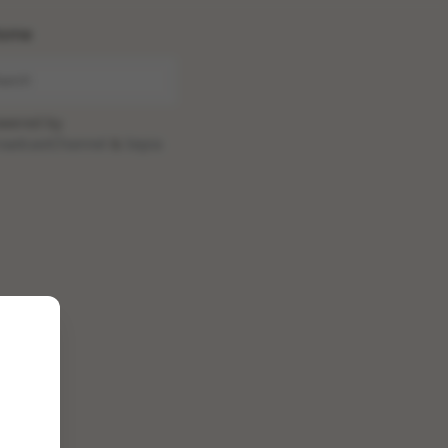
ome
wered by
oadcastChannel
&
Sepia