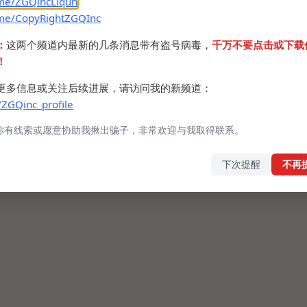
.me/ZGQincLiqun
.me/CopyRightZGQInc
：
这两个频道内最新的几条消息带有盗号病毒，
千万不要点击或下载
！
更多信息或关注后续进展，请访问我的新频道：
/ZGQinc_profile
你有线索或愿意协助我揪出骗子，非常欢迎与我取得联系。
下次提醒
不再