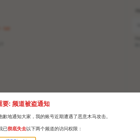
H
 · Sat
Po
！
Br
重要: 频道被盗通知
抱歉地通知大家，我的账号近期遭遇了恶意木马攻击。
我已
彻底失去
以下两个频道的访问权限：