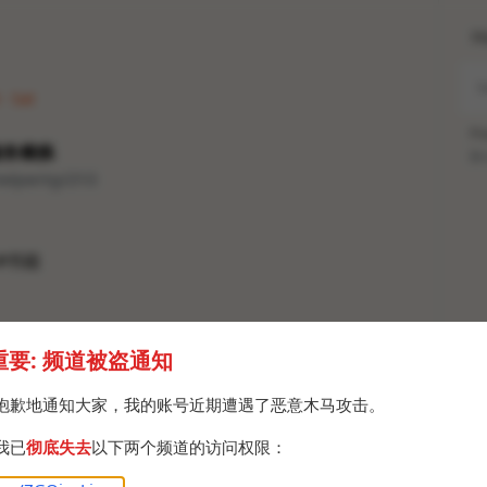
H
 · Sat
Po
有服务瘫痪
Br
helpertg/213
#书籍
重要: 频道被盗通知
抱歉地通知大家，我的账号近期遭遇了恶意木马攻击。
我已
彻底失去
以下两个频道的访问权限：