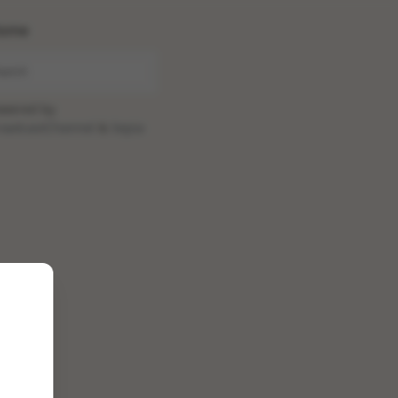
ome
wered by
oadcastChannel
&
Sepia