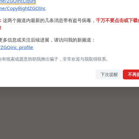
.me/ZGQincLiqun
.me/CopyRightZGQInc
：
这两个频道内最新的几条消息带有盗号病毒，
千万不要点击或下载
！
更多信息或关注后续进展，请访问我的新频道：
/ZGQinc_profile
你有线索或愿意协助我揪出骗子，非常欢迎与我取得联系。
下次提醒
不再