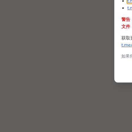
t
t
警告
文件
获取
t.me
如果