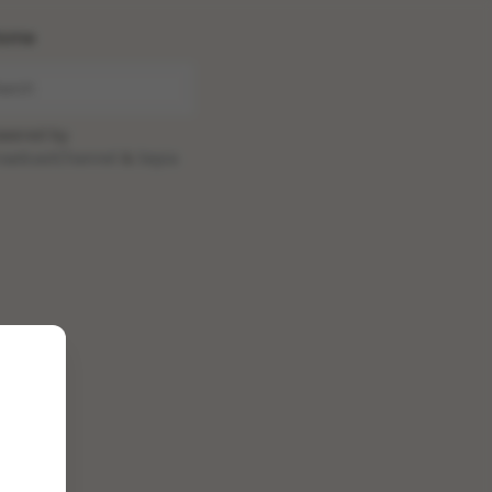
ome
wered by
oadcastChannel
&
Sepia