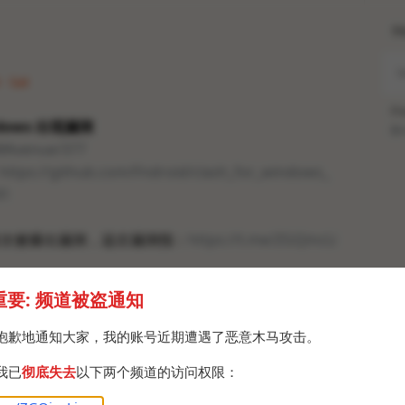
H
 · Sat
Po
indows 出现漏洞
Br
AWAvenue/377
https://github.com/Fndroid/clash_for_windows_
91
首次被爆出漏洞，远古漏洞指：
https://t.me/ZGQincLi
被爆出过漏洞：
https://t.me/ZGQincLiqun/2288
重要: 频道被盗通知
PN #翻墙
抱歉地通知大家，我的账号近期遭遇了恶意木马攻击。
我已
彻底失去
以下两个频道的访问权限：