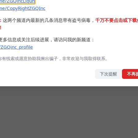
.me/ZGQincLiqun
.me/CopyRightZGQInc
：
这两个频道内最新的几条消息带有盗号病毒，
千万不要点击或下载
！
更多信息或关注后续进展，请访问我的新频道：
/ZGQinc_profile
你有线索或愿意协助我揪出骗子，非常欢迎与我取得联系。
下次提醒
不再