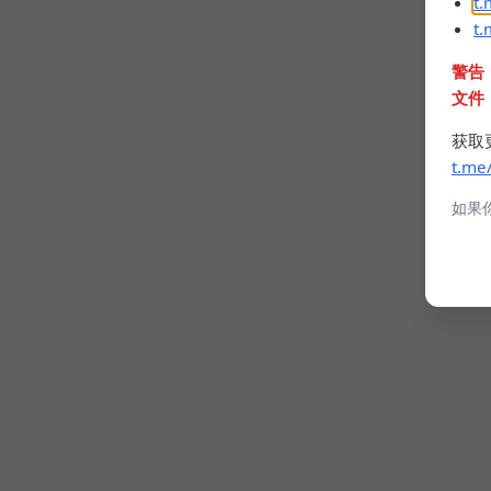
t
t
警告
文件
获取
t.me
如果