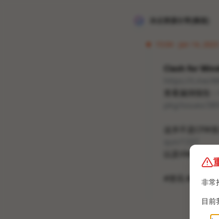
冰点资源分享[频道]
15:04 · Jan 14, 2023
Clash for W
https://t.me/
查看漏洞报告：
pkg/issues/38
这并不是CFW
qun/1337
以及VMess也
#资讯 #梯子 #V
非常
目前