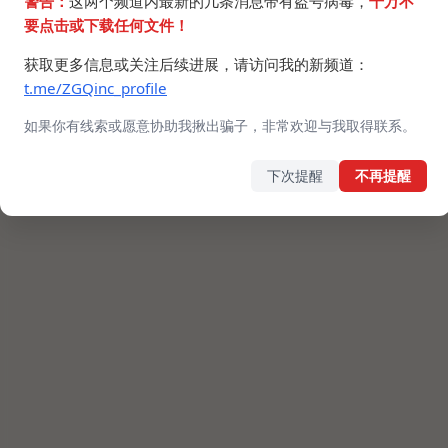
警告：
这两个频道内最新的几条消息带有盗号病毒，
千万不
要点击或下载任何文件！
获取更多信息或关注后续进展，请访问我的新频道：
t.me/ZGQinc_profile
如果你有线索或愿意协助我揪出骗子，非常欢迎与我取得联系。
下次提醒
不再提醒