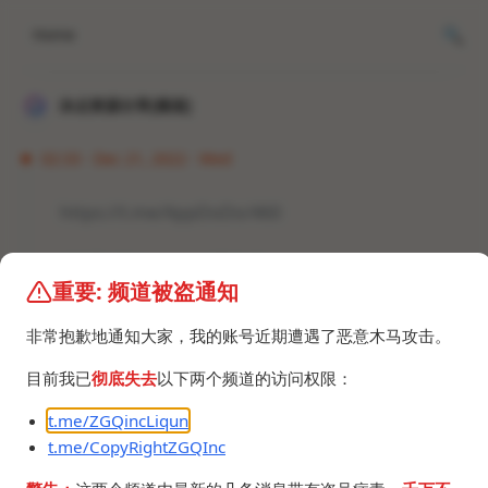
Home
冰点资源分享[频道]
02:33 · Dec 21, 2022 · Wed
https://t.me/AppDoDo/460
#资讯 #Telegram #黑名单
重要: 频道被盗通知
非常抱歉地通知大家，我的账号近期遭遇了恶意木马攻击。
目前我已
彻底失去
以下两个频道的访问权限：
t.me/ZGQincLiqun
©2024 ZGQ Inc.
All rights reserved
.
t.me/CopyRightZGQInc