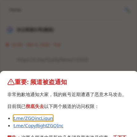
Home
冰点资源分享[频道]
22:59 · Dec 6, 2022 · Tue
https://t.me/GodlyNews1/2559
#资讯 #Github #墙国
重要: 频道被盗通知
非常抱歉地通知大家，我的账号近期遭遇了恶意木马攻击。
目前我已
彻底失去
以下两个频道的访问权限：
t.me/ZGQincLiqun
©2024 ZGQ Inc.
All rights reserved
.
t.me/CopyRightZGQInc