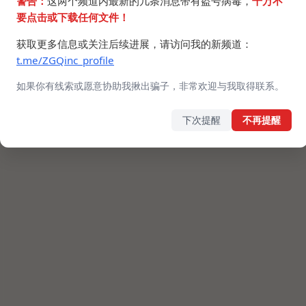
警告：
这两个频道内最新的几条消息带有盗号病毒，
千万不
要点击或下载任何文件！
获取更多信息或关注后续进展，请访问我的新频道：
t.me/ZGQinc_profile
如果你有线索或愿意协助我揪出骗子，非常欢迎与我取得联系。
下次提醒
不再提醒