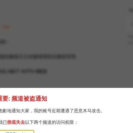
H
· Tue
Po
道:-
Br
道的频道主主动邀请我担任频道管理。
群组 #梯子 #VPN #翻墙
重要: 频道被盗通知
抱歉地通知大家，我的账号近期遭遇了恶意木马攻击。
我已
彻底失去
以下两个频道的访问权限：