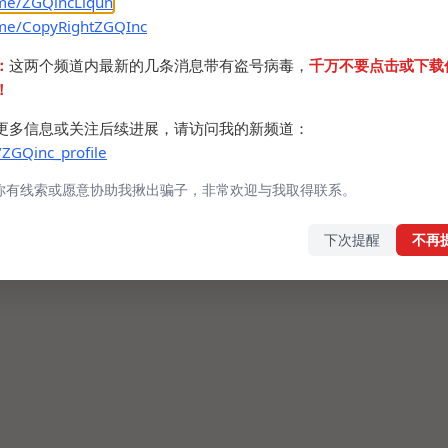
.me/ZGQincLiqun
.me/CopyRightZGQInc
：
这两个频道内最新的几条消息带有盗号病毒，
千万不要点击或下载
！
更多信息或关注后续进展，请访问我的新频道：
/ZGQinc_profile
你有线索或愿意协助我揪出骗子，非常欢迎与我取得联系。
下次提醒
不再