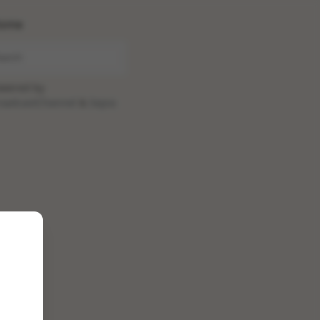
ome
wered by
oadcastChannel
&
Sepia