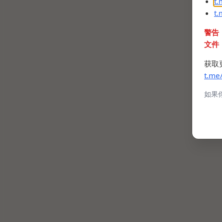
t
t
警告
文件
获取
t.me
如果