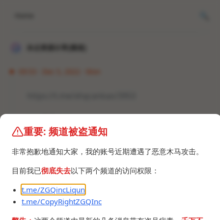
Home
冰点资源分享[频道]
09:53 · Dec 5, 2022 · Mon
https://t.me/xhqcankao/3953
360流氓之父
。
重要: 频道被盗通知
#资讯 #黑名单
非常抱歉地通知大家，我的账号近期遭遇了恶意木马攻击。
目前我已
彻底失去
以下两个频道的访问权限：
t.me/ZGQincLiqun
t.me/CopyRightZGQInc
©2024 ZGQ Inc.
All rights reserved
.