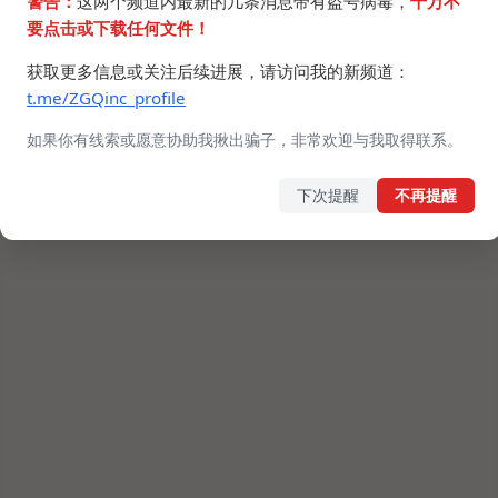
警告：
这两个频道内最新的几条消息带有盗号病毒，
千万不
要点击或下载任何文件！
获取更多信息或关注后续进展，请访问我的新频道：
t.me/ZGQinc_profile
如果你有线索或愿意协助我揪出骗子，非常欢迎与我取得联系。
下次提醒
不再提醒