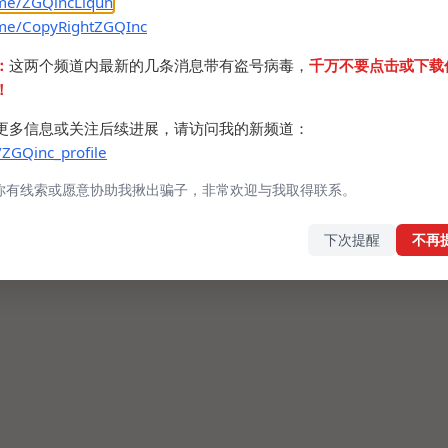
.me/ZGQincLiqun
.me/CopyRightZGQInc
：
这两个频道内最新的几条消息带有盗号病毒，
千万不要点击或下载
！
更多信息或关注后续进展，请访问我的新频道：
/ZGQinc_profile
你有线索或愿意协助我揪出骗子，非常欢迎与我取得联系。
下次提醒
不再