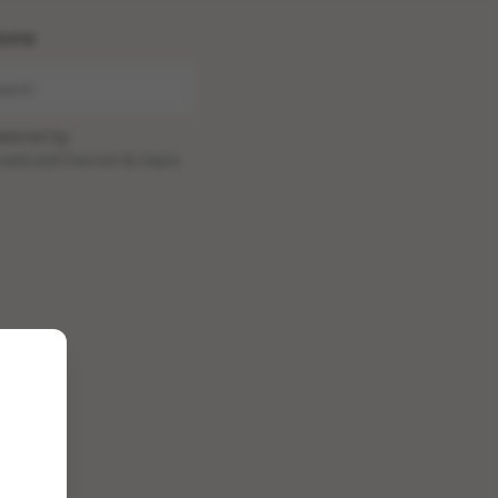
ome
wered by
oadcastChannel
&
Sepia