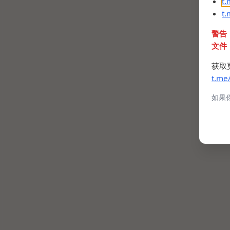
t
t
警告
文件
获取
t.me
如果