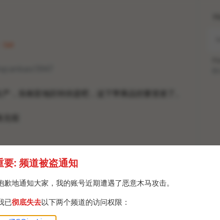
H
· Sat
Po
xhqcankao/3947
Br
生产，东南亚地区特供是吧，这下苹果品控要变差了。
美无瑕
重要: 频道被盗通知
抱歉地通知大家，我的账号近期遭遇了恶意木马攻击。
我已
彻底失去
以下两个频道的访问权限：