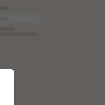
ome
wered by
oadcastChannel
&
Sepia