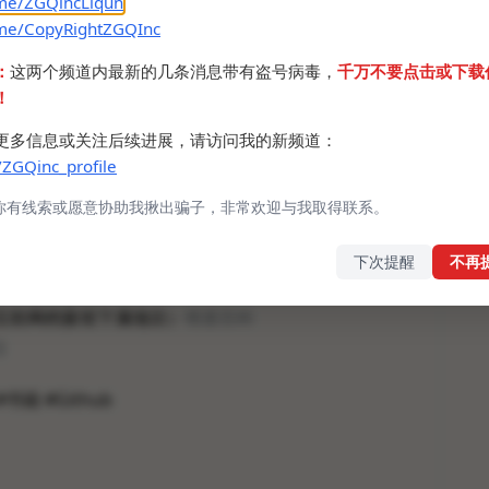
.me/ZGQincLiqun
opencfdchannel/3659
.me/CopyRightZGQInc
ry类似的大型平台
：
这两个频道内最新的几条消息带有盗号病毒，
千万不要点击或下载
！
brary Genesis）
维基百科
更多信息或关注后续进展，请访问我的新频道：
方)
/ZGQinc_profile
)
方)
你有线索或愿意协助我揪出骗子，非常欢迎与我取得联系。
)
)
下次提醒
不再
t.tv
(非官方)
（互联网档案馆下属项目）
维基百科
g
书籍 #Github