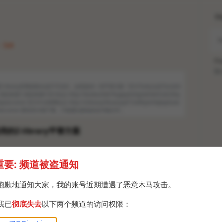
H
· Sat
Po
Br
-library官网或将永远不可访问，这里提供一些平替方案 • 官方Tor站点还可以访问
源3 消息来源4 官方站点 http://bookszlibb74ugqojhzhg2a63w5i2atv5bq
qead.onion 官方中文暗网站点 http://zlibrary24tuxziyiyfr7zd46ytefdqbqd2axk
52fad.onion 要登录才能下载，只能通过邮箱发送书籍文件…
Z-library平替方案
载助手
重要: 频道被盗通知
ZGQincLiqun/2406
抱歉地通知大家，我的账号近期遭遇了恶意木马攻击。
ibrary和Library Genesis，然后通过IPFS下载
我已
彻底失去
以下两个频道的访问权限：
at.network/
Windows/MacOS/Linux）