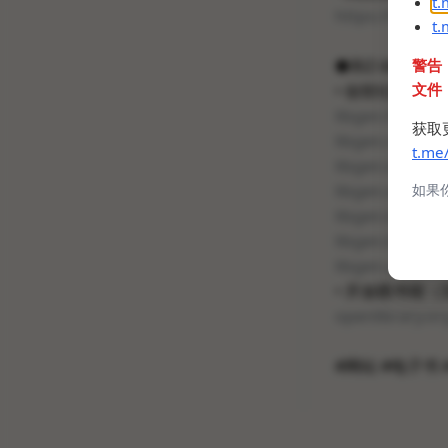
t
https://t.me/
t
●和Z-libra
警告
文件
• 创世纪图书馆（Li
libgen.fun
获取
libgen.rs
(非官
t.me
libgen.is
(非官方
libgen.st
(非官
如果
libgen.lc
(非官方
libgen.li
(非官方
libgen.unblocki
• 开放图书馆
openlibrary.or
#网站 #电子书 #