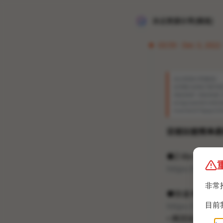
冰点资源分享[频道]
03:59 · Dec 3, 2022 
冰点资源分享[频道]
全球最大的电子图书馆Z
消息来源1 消息来源2 消息来
arulgczawnbmsb6s6
mxm4o5374ptpc
目前比较简单易用的
●Z-library下
https://t.me/
非常
●快速本地检索Z-l
目前
https://zlib.kn
• 网页轻应用（支持