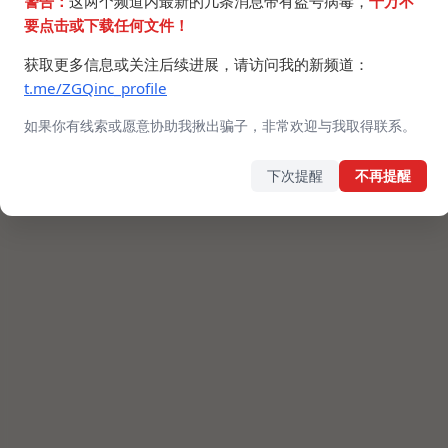
警告：
这两个频道内最新的几条消息带有盗号病毒，
千万不
要点击或下载任何文件！
获取更多信息或关注后续进展，请访问我的新频道：
t.me/ZGQinc_profile
如果你有线索或愿意协助我揪出骗子，非常欢迎与我取得联系。
下次提醒
不再提醒