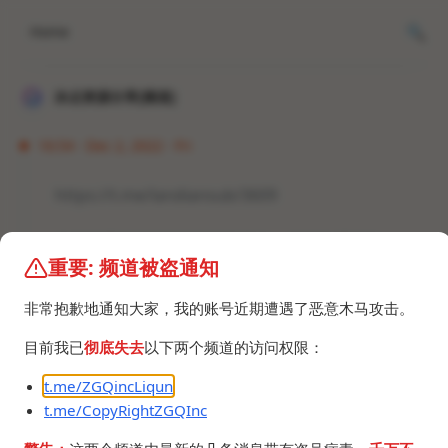
Home
冰点资源分享[频道]
16:54 · Dec 2, 2022 · Fri
https://t.me/landiansub/3609
本频道不提供QQ极速版安装包，建议卸载QQ。
重要: 频道被盗通知
#资讯 #腾讯NMSL
非常抱歉地通知大家，我的账号近期遭遇了恶意木马攻击。
目前我已
彻底失去
以下两个频道的访问权限：
t.me/ZGQincLiqun
t.me/CopyRightZGQInc
©2024 ZGQ Inc.
All rights reserved
.