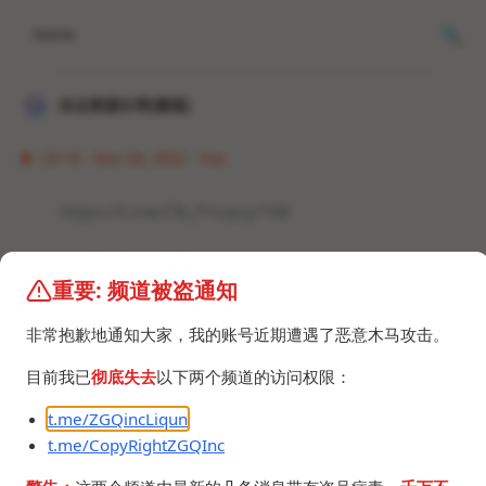
Home
冰点资源分享[频道]
23:18 · Nov 29, 2022 · Tue
https://t.me/CN_Privacy/168
#资讯 #数据泄露
重要: 频道被盗通知
非常抱歉地通知大家，我的账号近期遭遇了恶意木马攻击。
目前我已
彻底失去
以下两个频道的访问权限：
t.me/ZGQincLiqun
©2024 ZGQ Inc.
All rights reserved
.
t.me/CopyRightZGQInc