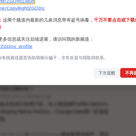
.me/ZGQincLiqun
.me/CopyRightZGQInc
, understood and agree to these rules
：
这两个频道内最新的几条消息带有盗号病毒，
千万不要点击或下载
ons.
！
egister开始注册，怎么注册不用多说。
，此时还是无法访问
exhentai.org
，因为
官方会对你
更多信息或关注后续进展，请访问我的新频道：
，为时几个星期
，之后就可以访问了。
/ZGQinc_profile
方法可行。
不知道之后会不会有变动。
你有线索或愿意协助我揪出骗子，非常欢迎与我取得联系。
册了账号，为了验证这个方法的可行性，特地另外注
目前其中一个已经通过审批，还有一个今天刚注册
下次提醒
不再
批通过
，另外一个账号已通过审批。
号的注册时间？
://forums.e-hentai.org/
点击自己的用户名，右上角选择Profile Options，
Display Name History，Change Date那一栏就是
间。
-hentai.org
&
exhentai.org
都会检查你的IP，所以