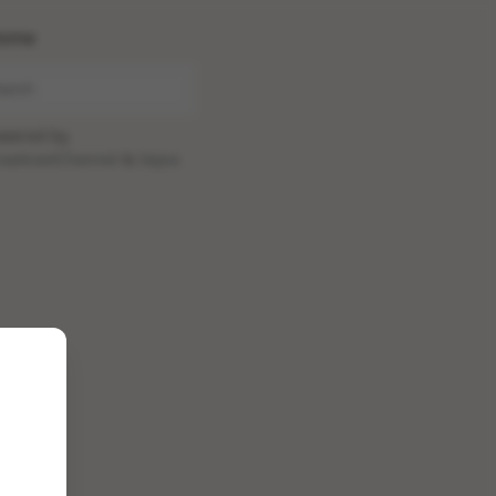
ome
wered by
oadcastChannel
&
Sepia