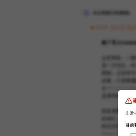
冰点资源分享[频道]
07:37 · Oct 22, 2022
除了导入Cooki
众所周知，一般情况
是一片空白，毕
限制，之前有导
必要，只需要
注
在
forums.e-he
是通用的。
前提需要一个相
非常
的就行。
推荐
目前
然后访问注册页
https://forums