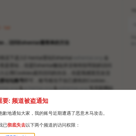
H
 · Sat
Po
es，访问Exhentai最简单的方法
Br
下进入E-hentai里站Exhentai
exhentai.org
会
竟是里站，但是Exhentai貌似并没有特别苛刻的访问
入公用Cookies成功访问的办法，但是我感觉完全没
册论坛账号
即可，账号相当于自己拥有的Cookies，
ntai.org
&
e-hentai.org
&
exhentai.org
等关联网站
重要: 频道被盗通知
对干净的代理IP以提高注册成功率，不是那种万人嫖
抱歉地通知大家，我的账号近期遭遇了恶意木马攻击。
我赞助商
。
我已
彻底失去
以下两个频道的访问权限：
面
.e-hentai.org/index.php?act=Reg