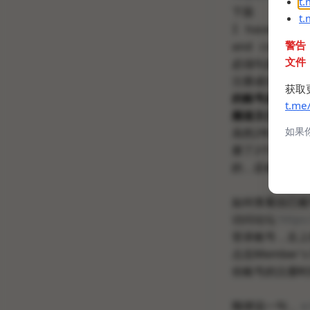
t
下面
t
I have read
警告
and conditi
文件
必须勾选，点击R
注册成功之后
获取
的账号进行审批
t.me
频道主已亲测此
如果
虽然2年前就注
册了2个账号，
的，
正在等待审
如何查看自己账
访问论坛
https
登录账号，左上角
点击Member's 
你账号的注册时
顺便说一句，
e