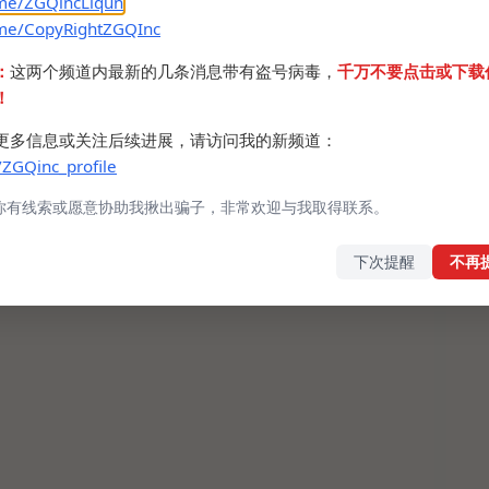
.me/ZGQincLiqun
.me/CopyRightZGQInc
：
这两个频道内最新的几条消息带有盗号病毒，
千万不要点击或下载
！
更多信息或关注后续进展，请访问我的新频道：
/ZGQinc_profile
你有线索或愿意协助我揪出骗子，非常欢迎与我取得联系。
下次提醒
不再