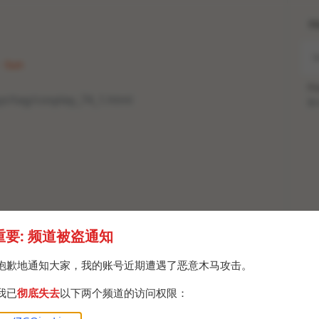
H
 · Sun
Po
xyz/tag/cosplay_74_1.html
Br
重要: 频道被盗通知
抱歉地通知大家，我的账号近期遭遇了恶意木马攻击。
我已
彻底失去
以下两个频道的访问权限：