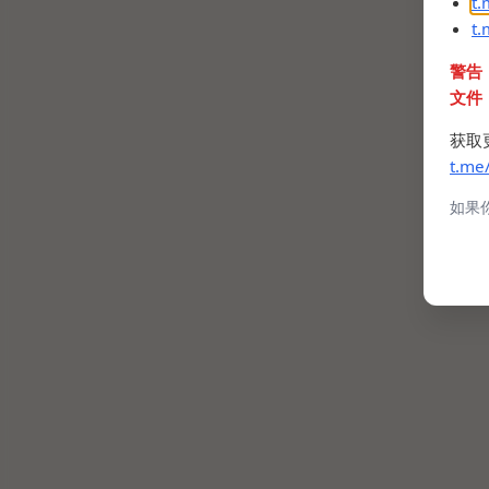
t
t
警告
文件
获取
t.me
如果