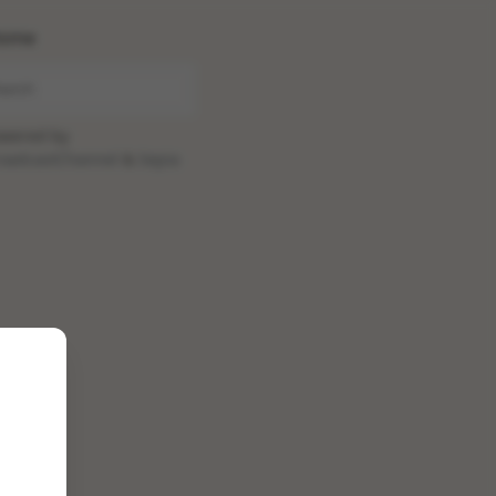
ome
wered by
oadcastChannel
&
Sepia