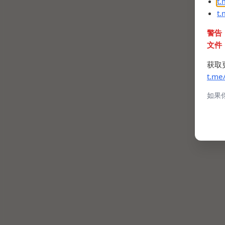
t
t
警告
文件
获取
t.me
如果