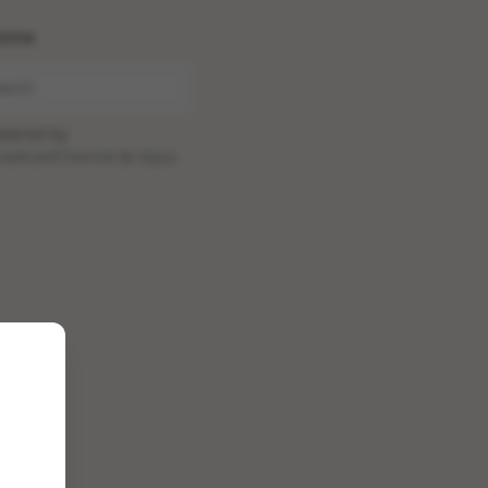
ome
wered by
oadcastChannel
&
Sepia