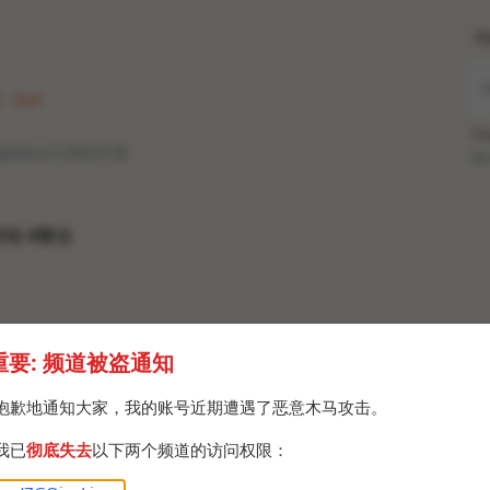
H
 · Sun
Po
yydsktm1290/578
Br
群组 #聚合
重要: 频道被盗通知
抱歉地通知大家，我的账号近期遭遇了恶意木马攻击。
我已
彻底失去
以下两个频道的访问权限：