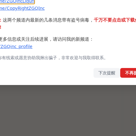
.me/ZGQincLiqun
.me/CopyRightZGQInc
：
这两个频道内最新的几条消息带有盗号病毒，
千万不要点击或下载
！
更多信息或关注后续进展，请访问我的新频道：
/ZGQinc_profile
你有线索或愿意协助我揪出骗子，非常欢迎与我取得联系。
下次提醒
不再