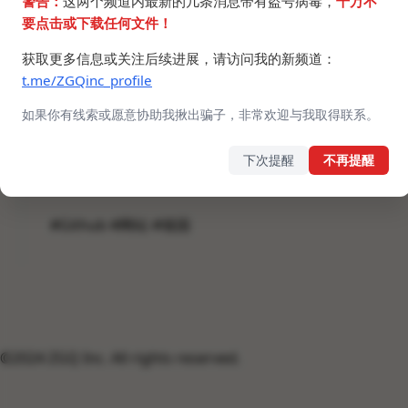
警告：
这两个频道内最新的几条消息带有盗号病毒，
千万不
- 北京健康宝模拟（
GitHub
）
要点击或下载任何文件！
- 四川天府健康通模拟（
GitHub
）
获取更多信息或关注后续进展，请访问我的新频道：
- 随申码模拟（
GitHub
）
t.me/ZGQinc_profile
- 山东健康通行码模拟
- 湖北健康码（武汉）模拟
如果你有线索或愿意协助我揪出骗子，非常欢迎与我取得联系。
- 湖南电子健康卡模拟（由
@uodedcli
制作）
下次提醒
不再提醒
源码备份：
https://t.me/ZGQincLiqun/2407
#Github #网站 #墙国
©2024 ZGQ Inc.
All rights reserved
.