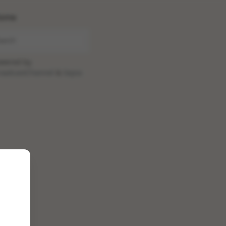
ome
wered by
oadcastChannel
&
Sepia