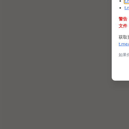
t
t
警告
文件
获取
t.me
如果