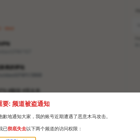
H
2 · Wed
Po
VPN
Br
tuidaoGFW/167
发表的评论
/tuidaoGFW1/3868
VPN #翻墙 #黑名单
重要: 频道被盗通知
抱歉地通知大家，我的账号近期遭遇了恶意木马攻击。
我已
彻底失去
以下两个频道的访问权限：