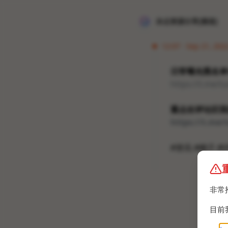
冰点资源分享[频道]
12:07 · Sep 21, 202
日常曝光黑名单
https://t.me/
重点在评论区我
https://t.me
#资讯 #梯子 #
非常
目前