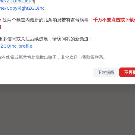
.me/ZGQincLiqun
.me/CopyRightZGQInc
：
这两个频道内最新的几条消息带有盗号病毒，
千万不要点击或下载
！
更多信息或关注后续进展，请访问我的新频道：
/ZGQinc_profile
你有线索或愿意协助我揪出骗子，非常欢迎与我取得联系。
下次提醒
不再