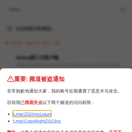
Home
冰点资源分享[频道]
04:00 · Sep 10, 2022 · Sat
Iwara第三方客户端
https://github.com/zhkrb/Iwara-android-client
重要: 频道被盗通知
#Android软件 #视频 #MMD #Github
*此为定时消息。
非常抱歉地通知大家，我的账号近期遭遇了恶意木马攻击。
目前我已
彻底失去
以下两个频道的访问权限：
t.me/ZGQincLiqun
t.me/CopyRightZGQInc
©2024 ZGQ Inc.
All rights reserved
.