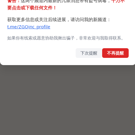
警告：
这两个频道内最新的几条消息带有盗号病毒，
千万不
要点击或下载任何文件！
获取更多信息或关注后续进展，请访问我的新频道：
t.me/ZGQinc_profile
如果你有线索或愿意协助我揪出骗子，非常欢迎与我取得联系。
下次提醒
不再提醒