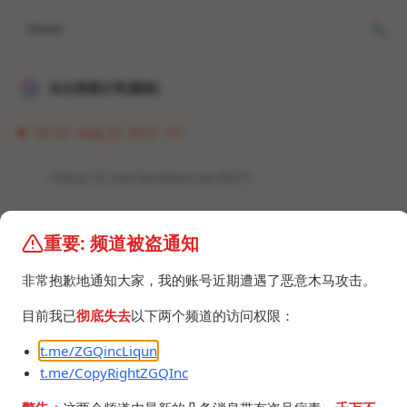
Home
冰点资源分享[频道]
04:18 · Aug 26, 2022 · Fri
https://t.me/landiansub/3075
原批们会怎么想，还舔吗？
重要: 频道被盗通知
#资讯
非常抱歉地通知大家，我的账号近期遭遇了恶意木马攻击。
目前我已
彻底失去
以下两个频道的访问权限：
t.me/ZGQincLiqun
t.me/CopyRightZGQInc
©2024 ZGQ Inc.
All rights reserved
.