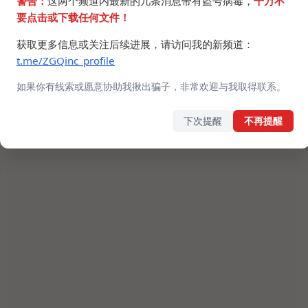
警告：
这两个频道内最新的几条消息带有盗号病毒，
千万不
要点击或下载任何文件！
获取更多信息或关注后续进展，请访问我的新频道：
t.me/ZGQinc_profile
如果你有线索或愿意协助我揪出骗子，非常欢迎与我取得联系。
下次提醒
不再提醒