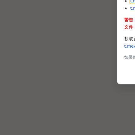
t
t
警告
文件
获取
t.me
如果