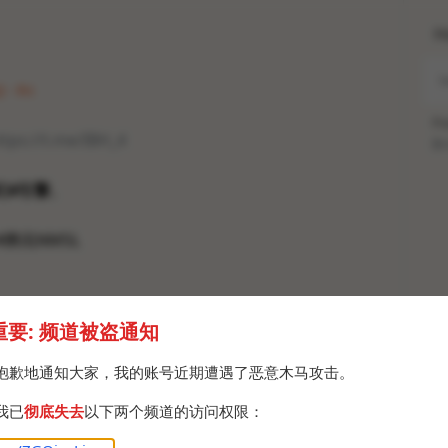
H
 · Fri
Po
ttps://t.me/IBH_4
Br
幻4引擎
。
 #腾讯NMSL
重要: 频道被盗通知
抱歉地通知大家，我的账号近期遭遇了恶意木马攻击。
我已
彻底失去
以下两个频道的访问权限：