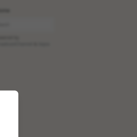
ome
wered by
oadcastChannel
&
Sepia