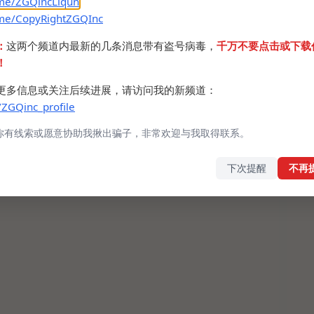
.me/ZGQincLiqun
.me/CopyRightZGQInc
：
这两个频道内最新的几条消息带有盗号病毒，
千万不要点击或下载
！
更多信息或关注后续进展，请访问我的新频道：
/ZGQinc_profile
你有线索或愿意协助我揪出骗子，非常欢迎与我取得联系。
下次提醒
不再