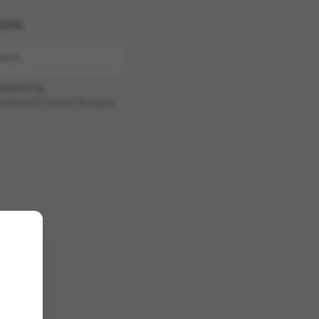
ome
wered by
oadcastChannel
&
Sepia