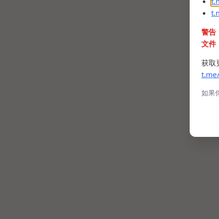
t
t
警告
文件
获取
t.me
如果