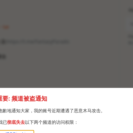
H
· Sat
Po
 店:
https://t.me/FantasyParadis
Br
聚合
重要: 频道被盗通知
抱歉地通知大家，我的账号近期遭遇了恶意木马攻击。
我已
彻底失去
以下两个频道的访问权限：