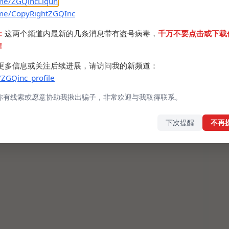
.me/ZGQincLiqun
.me/CopyRightZGQInc
：
这两个频道内最新的几条消息带有盗号病毒，
千万不要点击或下载
！
更多信息或关注后续进展，请访问我的新频道：
/ZGQinc_profile
你有线索或愿意协助我揪出骗子，非常欢迎与我取得联系。
下次提醒
不再