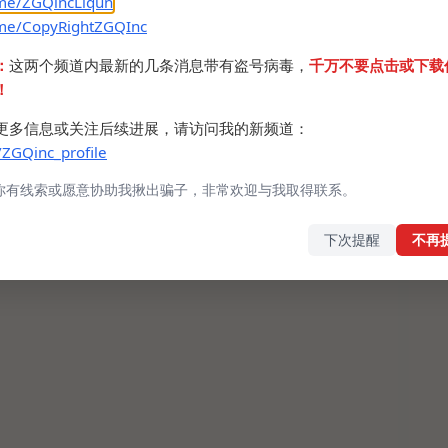
.me/ZGQincLiqun
.me/CopyRightZGQInc
：
这两个频道内最新的几条消息带有盗号病毒，
千万不要点击或下载
！
更多信息或关注后续进展，请访问我的新频道：
/ZGQinc_profile
你有线索或愿意协助我揪出骗子，非常欢迎与我取得联系。
下次提醒
不再