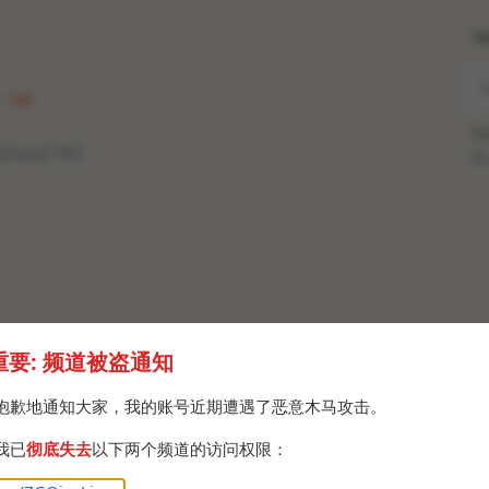
H
· Sat
Po
dshare/165
Br
重要: 频道被盗通知
抱歉地通知大家，我的账号近期遭遇了恶意木马攻击。
我已
彻底失去
以下两个频道的访问权限：