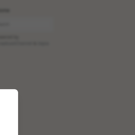
ome
wered by
oadcastChannel
&
Sepia