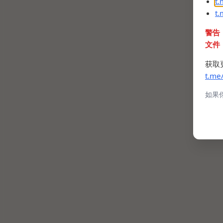
t
t
警告
文件
获取
t.me
如果