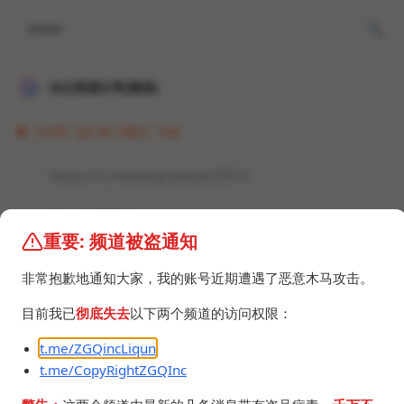
Home
冰点资源分享[频道]
15:05 · Jul 26, 2022 · Tue
https://t.me/xhqcankao/3313
你知道我要说什么。
重要: 频道被盗通知
#资讯 #腾讯NMSL
非常抱歉地通知大家，我的账号近期遭遇了恶意木马攻击。
目前我已
彻底失去
以下两个频道的访问权限：
t.me/ZGQincLiqun
t.me/CopyRightZGQInc
©2024 ZGQ Inc.
All rights reserved
.