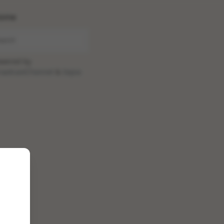
ome
wered by
oadcastChannel
&
Sepia