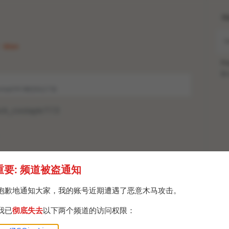
H
 · Mon
Po
Br
_coolapk/94 #酷安快点下架
uck_coolapk/113
重要: 频道被盗通知
抱歉地通知大家，我的账号近期遭遇了恶意木马攻击。
我已
彻底失去
以下两个频道的访问权限：