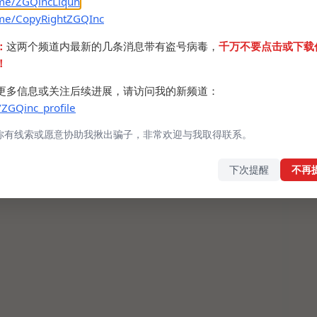
.me/ZGQincLiqun
.me/CopyRightZGQInc
：
这两个频道内最新的几条消息带有盗号病毒，
千万不要点击或下载
！
更多信息或关注后续进展，请访问我的新频道：
/ZGQinc_profile
你有线索或愿意协助我揪出骗子，非常欢迎与我取得联系。
下次提醒
不再