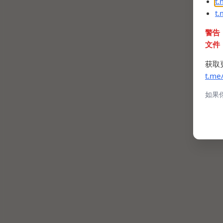
t
t
警告
文件
获取
t.me
如果