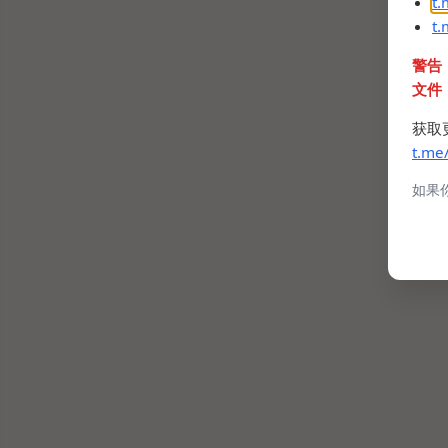
t
t
警告
文件
获取
t.me
如果