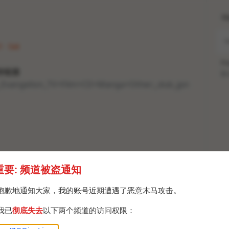
H
 · Sat
Po
传链接
Br
_Evangelion_TV+Film+CD+Manga+Other;_dub_jpn
重要: 频道被盗通知
抱歉地通知大家，我的账号近期遭遇了恶意木马攻击。
我已
彻底失去
以下两个频道的访问权限：