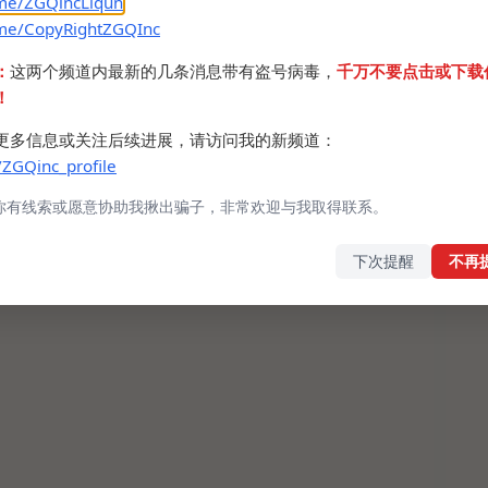
.me/ZGQincLiqun
.me/CopyRightZGQInc
：
这两个频道内最新的几条消息带有盗号病毒，
千万不要点击或下载
！
更多信息或关注后续进展，请访问我的新频道：
/ZGQinc_profile
你有线索或愿意协助我揪出骗子，非常欢迎与我取得联系。
下次提醒
不再