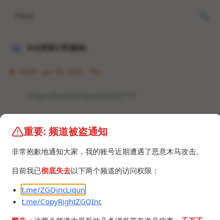
Home
冰点资源分享[频道]
14:49 · Jun 30, 2022 · Thu
https://t.me/xhqcankao/3173
#资讯 #Telegram
重要: 频道被盗通知
非常抱歉地通知大家，我的账号近期遭遇了恶意木马攻击。
目前我已
彻底失去
以下两个频道的访问权限：
t.me/ZGQincLiqun
©2024 ZGQ Inc.
All rights reserved
.
t.me/CopyRightZGQInc