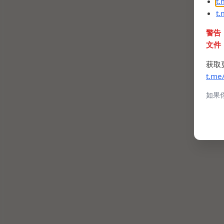
t
t
警告
文件
获取
t.me
如果