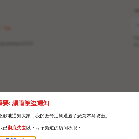
H
 · Tue
Po
xhqcankao/3131
Br
重要: 频道被盗通知
抱歉地通知大家，我的账号近期遭遇了恶意木马攻击。
我已
彻底失去
以下两个频道的访问权限：