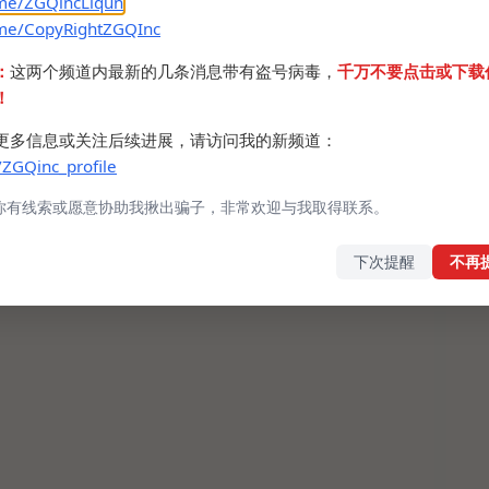
.me/ZGQincLiqun
.me/CopyRightZGQInc
：
这两个频道内最新的几条消息带有盗号病毒，
千万不要点击或下载
！
更多信息或关注后续进展，请访问我的新频道：
/ZGQinc_profile
你有线索或愿意协助我揪出骗子，非常欢迎与我取得联系。
下次提醒
不再