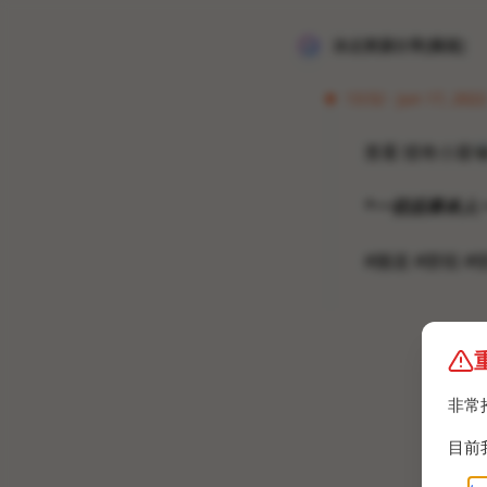
冰点资源分享[频道]
13:52 · Jun 17, 2022 
查看 猎奇小屋

*一切后果本人
#频道 #群组 #
非常
目前