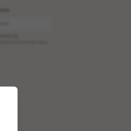
ome
wered by
oadcastChannel
&
Sepia