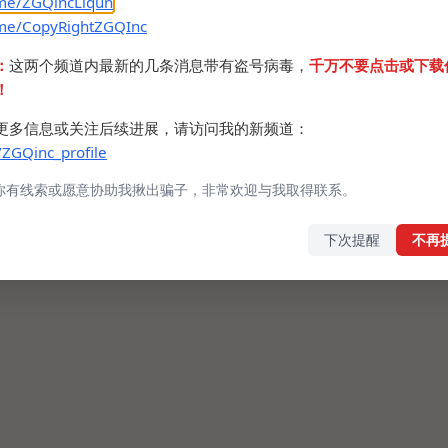
.me/ZGQincLiqun
.me/CopyRightZGQInc
：
这两个频道内最新的几条消息带有盗号病毒，
千万不要点击或下载
！
更多信息或关注后续进展，请访问我的新频道：
/ZGQinc_profile
你有线索或愿意协助我揪出骗子，非常欢迎与我取得联系。
下次提醒
不再