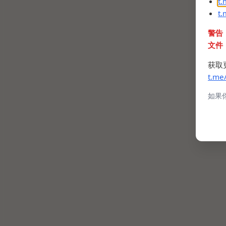
t
t
警告
文件
获取
t.me
如果