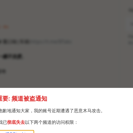
H
· Fri
Po

重口味|车祸:
https://t.me/BTabc
Br
一概不负责。
猎奇
重要: 频道被盗通知
抱歉地通知大家，我的账号近期遭遇了恶意木马攻击。
我已
彻底失去
以下两个频道的访问权限：