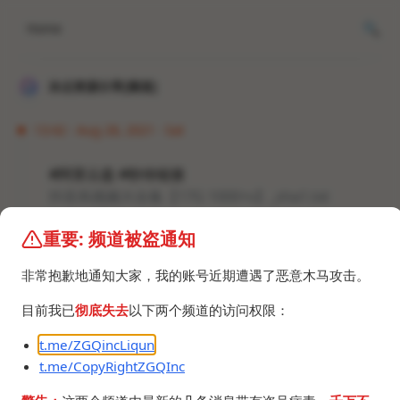
Home
冰点资源分享[频道]
13:42 · Aug 28, 2021 · Sat
#阿里云盘 #秒传链接
抖音风视频大合集【17G 1000+v】_sha1.txt
252.7 KB
重要: 频道被盗通知
非常抱歉地通知大家，我的账号近期遭遇了恶意木马攻击。
目前我已
彻底失去
以下两个频道的访问权限：
t.me/ZGQincLiqun
©2024 ZGQ Inc.
All rights reserved
.
t.me/CopyRightZGQInc