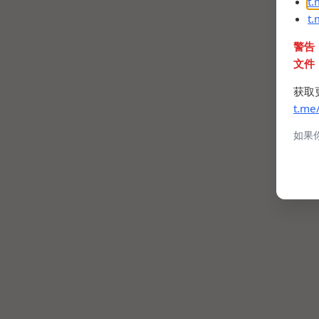
t
t
警告
文件
获取
t.me
如果