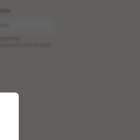
ome
wered by
oadcastChannel
&
Sepia