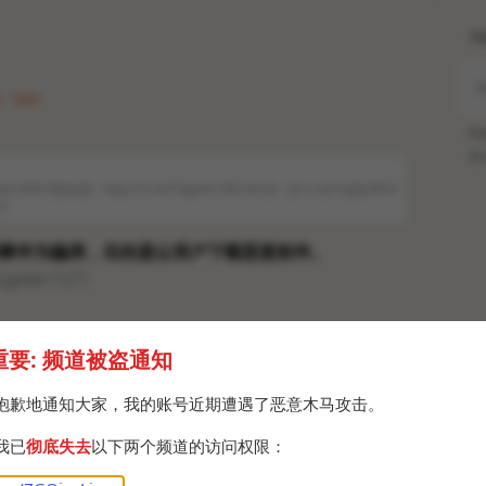
H
 · Sun
Po
Br
ankao/3050 更多信息：https://t.me/TGgeek/1266
你们说，这个人会不会是
LAPSU
am
事件为骗局，目的是让用户下载恶意软件。
TGgeek/1271
重要: 频道被盗通知
抱歉地通知大家，我的账号近期遭遇了恶意木马攻击。
我已
彻底失去
以下两个频道的访问权限：