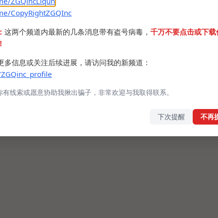
.me/ZGQincLiqun
.me/CopyRightZGQInc
：
这两个频道内最新的几条消息带有盗号病毒，
千万不要点击或下载
！
更多信息或关注后续进展，请访问我的新频道：
/ZGQinc_profile
你有线索或愿意协助我揪出骗子，非常欢迎与我取得联系。
下次提醒
不再