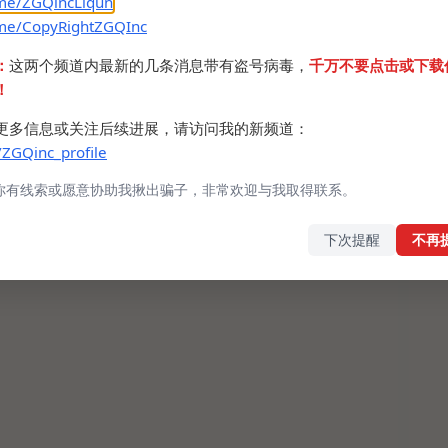
.me/ZGQincLiqun
.me/CopyRightZGQInc
：
这两个频道内最新的几条消息带有盗号病毒，
千万不要点击或下载
！
更多信息或关注后续进展，请访问我的新频道：
/ZGQinc_profile
你有线索或愿意协助我揪出骗子，非常欢迎与我取得联系。
下次提醒
不再