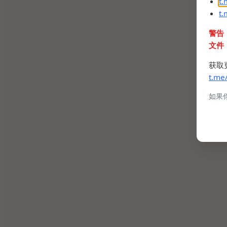
t
t
警告
文件
获取
t.me
如果