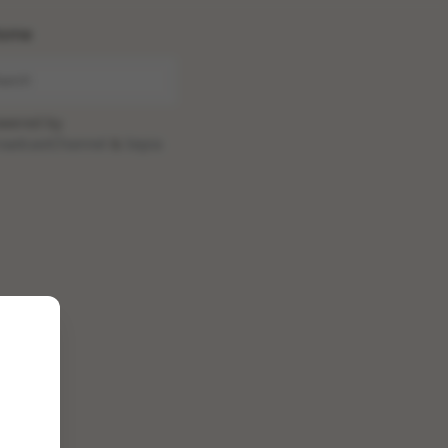
ome
wered by
oadcastChannel
&
Sepia