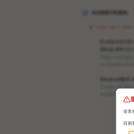
冰点资源分享[频道]
10:36 · Jun 5, 2022 
EroFlix 6.8 (1
(Mod) APK for
https://a2zapk
m-mobile-mod
#Android软件
Eroflix_AF_6
4.6 MB
非常
目前