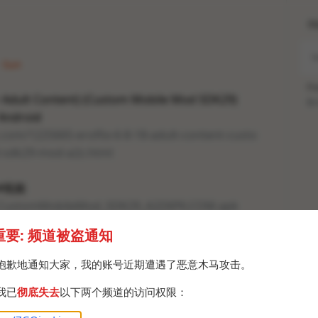
H
· Sun
Po
8+ Adult Content) (Custom Mobile Mod SDK29)
Br
 Android
.com/1225665-eroflix-6-8-18-adult-content-custo
-sdk29-mod-a2z.html
 #视频
.8_CustomMobileMod_SDK29_A2ZAPK.COM.apk
重要: 频道被盗通知
抱歉地通知大家，我的账号近期遭遇了恶意木马攻击。
我已
彻底失去
以下两个频道的访问权限：