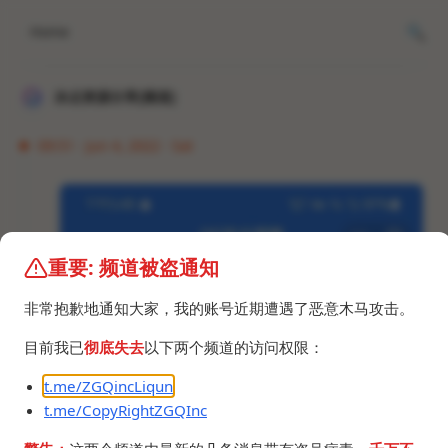
Home
冰点资源分享[频道]
09:51 · Jun 4, 2022 · Sat
重要: 频道被盗通知
非常抱歉地通知大家，我的账号近期遭遇了恶意木马攻击。
目前我已
彻底失去
以下两个频道的访问权限：
t.me/ZGQincLiqun
t.me/CopyRightZGQInc