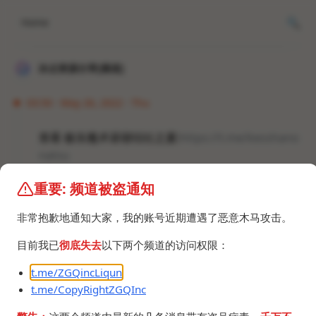
Home
冰点资源分享[频道]
03:50 · May 26, 2022 · Thu
查看 极东魔术昼寝结社之夏:
https://t.me/kesshano
natsu
重要: 频道被盗通知
#频道 #群组 #图片
非常抱歉地通知大家，我的账号近期遭遇了恶意木马攻击。
目前我已
彻底失去
以下两个频道的访问权限：
t.me/ZGQincLiqun
t.me/CopyRightZGQInc
©2024 ZGQ Inc.
All rights reserved
.