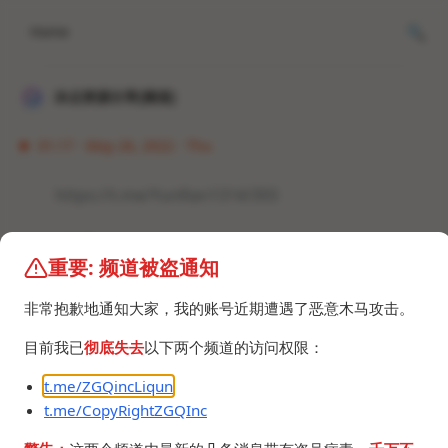
Home
冰点资源分享[频道]
01:17 · May 26, 2022 · Thu
https://t.me/YunRan1314/393
#机器人
重要: 频道被盗通知
非常抱歉地通知大家，我的账号近期遭遇了恶意木马攻击。
目前我已
彻底失去
以下两个频道的访问权限：
t.me/ZGQincLiqun
©2024 ZGQ Inc.
All rights reserved
.
t.me/CopyRightZGQInc