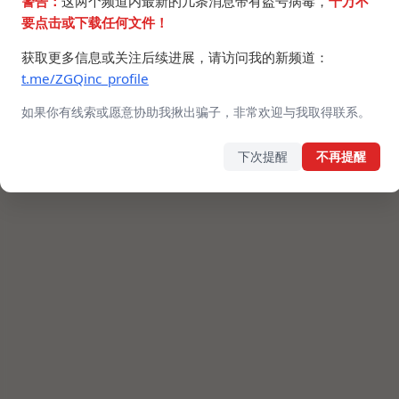
警告：
这两个频道内最新的几条消息带有盗号病毒，
千万不
要点击或下载任何文件！
获取更多信息或关注后续进展，请访问我的新频道：
t.me/ZGQinc_profile
如果你有线索或愿意协助我揪出骗子，非常欢迎与我取得联系。
下次提醒
不再提醒