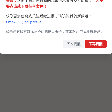
警告：
这两个频道内最新的几条消息带有盗号病毒，
千万不
要点击或下载任何文件！
获取更多信息或关注后续进展，请访问我的新频道：
t.me/ZGQinc_profile
如果你有线索或愿意协助我揪出骗子，非常欢迎与我取得联系。
下次提醒
不再提醒