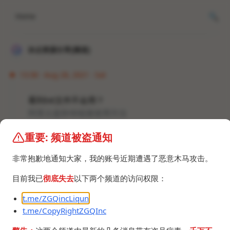
Home
冰点资源分享[频道]
13:38 · Aug 28, 2021 · Sat
看到txt文件不会用？
阿里云盘秒传链接使用方法
重要: 频道被盗通知
#教程 #阿里云盘 #秒传链接
非常抱歉地通知大家，我的账号近期遭遇了恶意木马攻击。
目前我已
彻底失去
以下两个频道的访问权限：
t.me/ZGQincLiqun
t.me/CopyRightZGQInc
©2024 ZGQ Inc.
All rights reserved
.