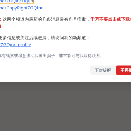
.me/ZGQincLiqun
.me/CopyRightZGQInc
：
这两个频道内最新的几条消息带有盗号病毒，
千万不要点击或下载
！
更多信息或关注后续进展，请访问我的新频道：
/ZGQinc_profile
你有线索或愿意协助我揪出骗子，非常欢迎与我取得联系。
下次提醒
不再