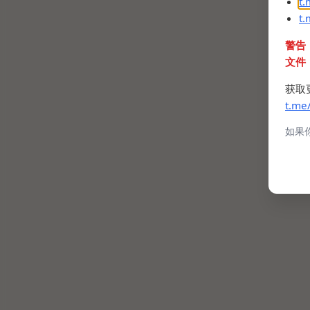
t
t
警告
文件
获取
t.me
如果