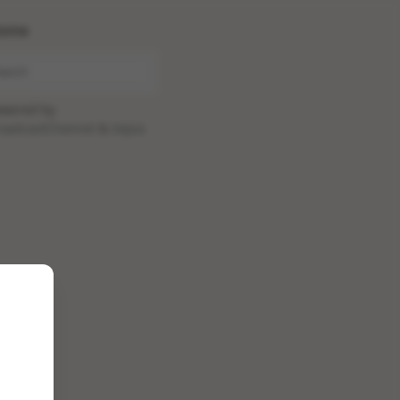
ome
wered by
oadcastChannel
&
Sepia