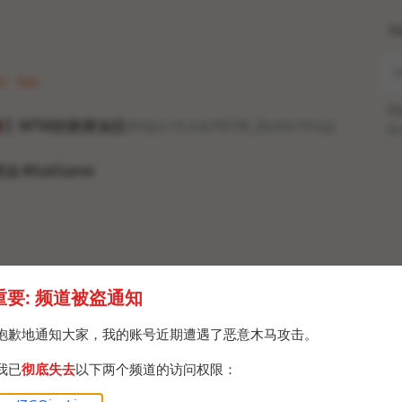
H
2 · Tue
Po

】WTM的新黄油店:
https://t.me/WTM_ButterShop
Br
油 #GalGame
重要: 频道被盗通知
抱歉地通知大家，我的账号近期遭遇了恶意木马攻击。
我已
彻底失去
以下两个频道的访问权限：