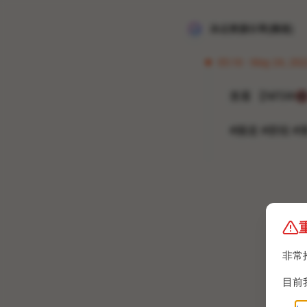
冰点资源分享[频道]
05:16 · May 24, 202
查看 【NFSW

#频道 #群组 #黄
非常
目前