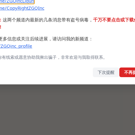
.me/ZGQincLiqun
.me/CopyRightZGQInc
：
这两个频道内最新的几条消息带有盗号病毒，
千万不要点击或下载
！
更多信息或关注后续进展，请访问我的新频道：
/ZGQinc_profile
你有线索或愿意协助我揪出骗子，非常欢迎与我取得联系。
下次提醒
不再