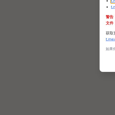
t
t
警告
文件
获取
t.me
如果