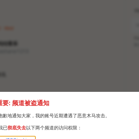
H
2 · Wed
Po
QQ音乐
Br
tashare/1213
资讯
重要: 频道被盗通知
抱歉地通知大家，我的账号近期遭遇了恶意木马攻击。
我已
彻底失去
以下两个频道的访问权限：