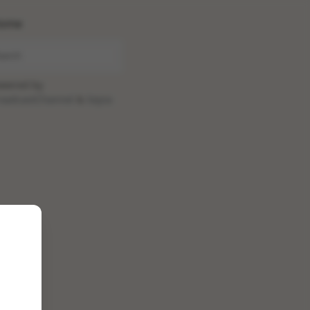
ome
wered by
oadcastChannel
&
Sepia